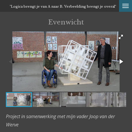
Ga
"Logica brengt je van A naar B. Verbeelding brengt je overal"
direct
Evenwicht
naar
de
hoofdinhoud
Project in samenwerking met mijn vader Joop van der
Werve