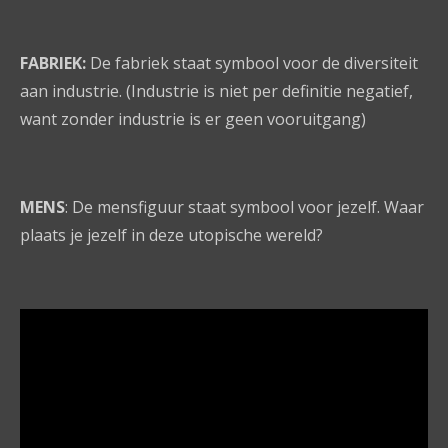
FABRIEK:
De fabriek staat symbool voor de diversiteit
aan industrie. (Industrie is niet per definitie negatief,
want zonder industrie is er geen vooruitgang)
MENS
: De mensfiguur staat symbool voor jezelf. Waar
plaats je jezelf in deze utopische wereld?